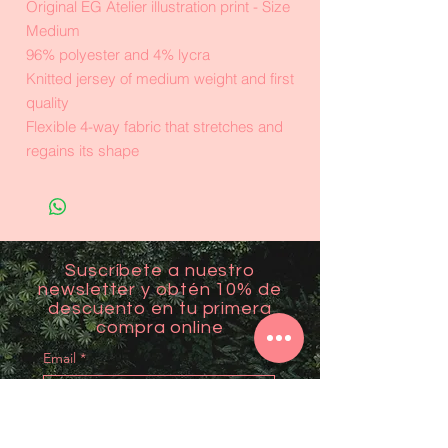
Original EG Atelier illustration print - Size
Medium
96% polyester and 4% lycra
Knitted jersey of medium weight and first
quality
Flexible 4-way fabric that stretches and
regains its shape
Suscríbete a nuestro
newsletter y obtén 10% de
descuento en tu primera
compra online
Email
*
Unirme