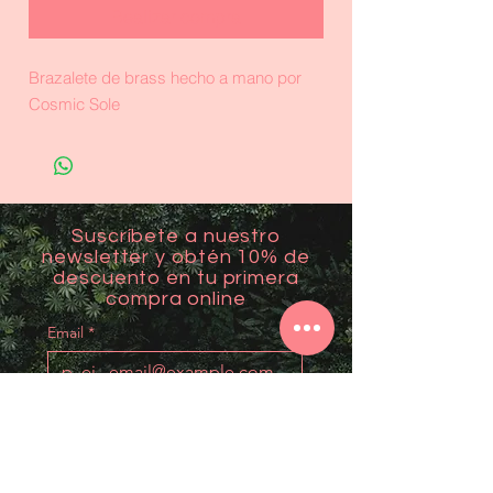
Realizar compra
Brazalete de brass hecho a mano por
Cosmic Sole
Suscríbete a nuestro
newsletter y obtén 10% de
descuento en tu primera
compra online
Email
*
Unirme