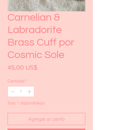
Carnelian &
Labradorite
Brass Cuff por
Cosmic Sole
Precio
45,00 US$
Cantidad
*
Solo 1 disponible(s)
Agregar al carrito