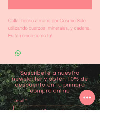
Realizar compra
Collar hecho a mano por Cosmic Sole
utilizando cuarzos, minerales, y cadena.
Es tan único como tú!
Suscríbete a nuestro
newsletter y obtén 10% de
descuento en tu primera
compra online
Email
*
Unirme