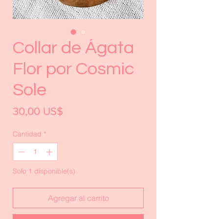
Collar de Ágata
Flor por Cosmic
Sole
Precio
30,00 US$
Cantidad
*
Solo 1 disponible(s)
Agregar al carrito