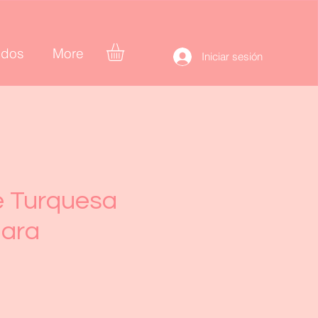
idos
More
Iniciar sesión
e Turquesa
nara
recio