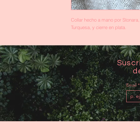
Collar hecho a mano por Stonara,
Turquesa, y cierre en plata.
Suscr
d
Email
*