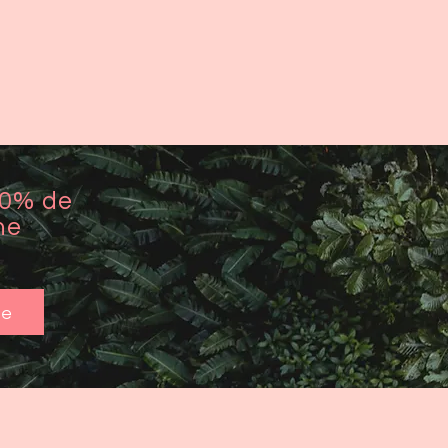
10% de
ne
me