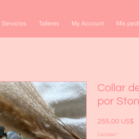
Servicios
Talleres
My Account
Mis ped
Collar d
por Sto
P
255,00 US$
Cantidad
*