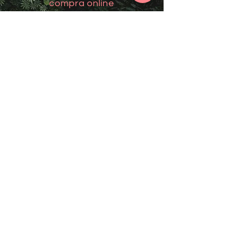
compra online
Email
*
Unirme
Contact
Mail: mantralovers@gmail.com
Visítanos en Aguadilla: Carr 107 km 2.2
Support
Follow us
FAQ
Facebook
Terms of Service
Instagram
About