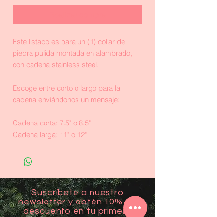
Realizar compra
Este listado es para un (1) collar de
piedra pulida montada en alambrado,
con cadena stainless steel.
Escoge entre corto o largo para la
cadena enviándonos un mensaje:
Cadena corta: 7.5" o 8.5"
Cadena larga: 11" o 12"
Suscríbete a nuestro
newsletter y obtén 10% de
descuento en tu primera