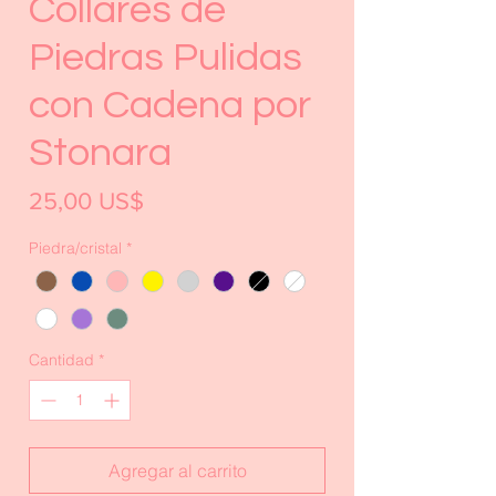
Collares de
Piedras Pulidas
con Cadena por
Stonara
Precio
25,00 US$
Piedra/cristal
*
Cantidad
*
Agregar al carrito