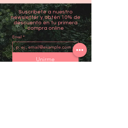
Suscríbete a nuestro
newsletter y obtén 10% de
descuento en tu primera
compra online
Email
*
Unirme
Contact
Mail: mantralovers@gmail.com
Visítanos en Aguadilla: Carr 107 km 2.2
Support
Follow us
FAQ
Facebook