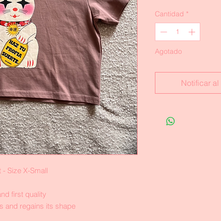
Cantidad
*
Agotado
Notificar a
nt - Size X-Small
d first quality
es and regains its shape