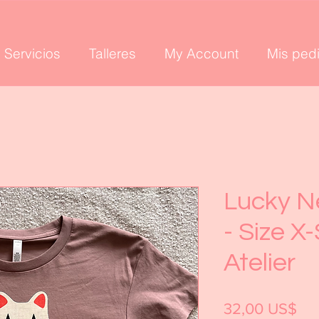
Servicios
Talleres
My Account
Mis ped
Lucky N
- Size X-
Atelier
Pre
32,00 US$