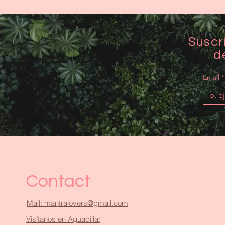
Suscr
d
Email
*
Contact
Mail: mantralovers@gmail.com
Visítanos en Aguadilla: