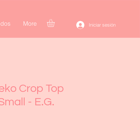
idos
More
Iniciar sesión
eko Crop Top
Small - E.G.
cio