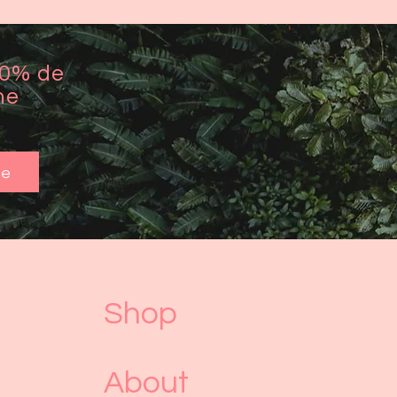
10% de
ne
me
Shop
About