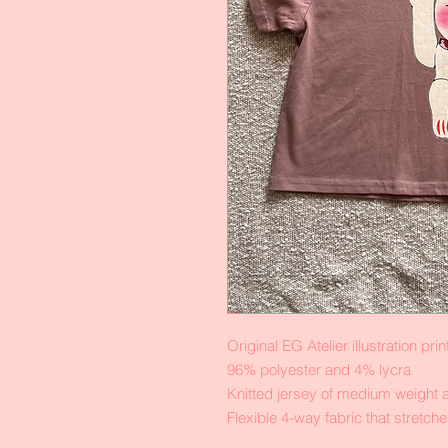
Original EG Atelier illustration pri
96% polyester and 4% lycra
Knitted jersey of medium weight an
Flexible 4-way fabric that stretch