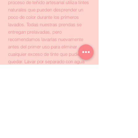
proceso de teñido artesanal utiliza tintes
naturales que pueden desprender un
poco de color durante los primeros
lavados. Todas nuestras prendas se
entregan prelavadas, pero
recomendamos lavarlas nuevamente
antes del primer uso para eliminar
cualquier exceso de tinte que pudiera
quedar. Lavar por separado con agua
fría y secar únicamente colgada.
Hecho en Puerto Rico por The Wild
Guru.
🇵🇷
Suscríbete a nuestro
newsletter y obtén 10% de
descuento en tu primera