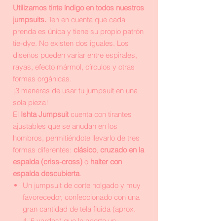
Utilizamos tinte índigo en todos nuestros
jumpsuits.
Ten en cuenta que cada
prenda es única y tiene su propio patrón
tie-dye. No existen dos iguales. Los
diseños pueden variar entre espirales,
rayas, efecto mármol, círculos y otras
formas orgánicas.
¡3 maneras de usar tu jumpsuit en una
sola pieza!
El
Ishta Jumpsuit
cuenta con tirantes
ajustables que se anudan en los
hombros, permitiéndote llevarlo de tres
formas diferentes:
clásico
,
cruzado en la
espalda (criss-cross)
o
halter con
espalda descubierta
.
Un jumpsuit de corte holgado y muy
favorecedor, confeccionado con una
gran cantidad de tela fluida (aprox.
4–5 yardas) que le aporta un