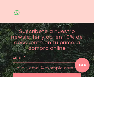
Suscríbete a nuestro
newsletter y obtén 10% de
descuento en tu primera
compra online
Email
*
Unirme
Contact
Mail: mantralovers@gmail.com
Visítanos en Aguadilla: Carr 107 km 2.2