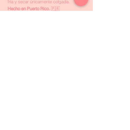
fría y secar únicamente colgada.
Hecho en Puerto Rico.
🇵🇷
Suscríbete a nuestro
newsletter y obtén 10% de
descuento en tu primera
compra online
Email
*
Unirme
Contact
Mail: mantralovers@gmail.com