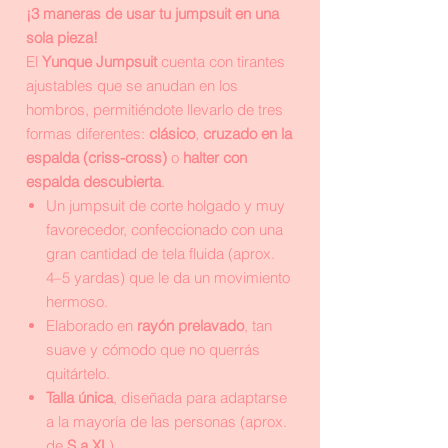
¡3 maneras de usar tu jumpsuit en una
sola pieza!
El
Yunque Jumpsuit
cuenta con tirantes
ajustables que se anudan en los
hombros, permitiéndote llevarlo de tres
formas diferentes:
clásico
,
cruzado en la
espalda (criss-cross)
o
halter con
espalda descubierta
.
Un jumpsuit de corte holgado y muy
favorecedor, confeccionado con una
gran cantidad de tela fluida (aprox.
4–5 yardas) que le da un movimiento
hermoso.
Elaborado en
rayón prelavado
, tan
suave y cómodo que no querrás
quitártelo.
Talla única
, diseñada para adaptarse
a la mayoría de las personas (aprox.
de
S a XL
).